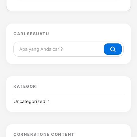
CARI SESUATU
KATEGORI
Uncategorized
1
CORNERSTONE CONTENT