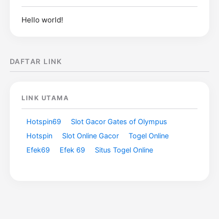
Hello world!
DAFTAR LINK
LINK UTAMA
Hotspin69
Slot Gacor Gates of Olympus
Hotspin
Slot Online Gacor
Togel Online
Efek69
Efek 69
Situs Togel Online